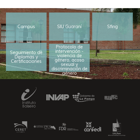
Campus
SIU Guaraní
Sfing
Protocolo de
intervención -
Seguimiento de
violencia de
Diplomas y
género, acoso
Certificaciones
sexual y
discriminación de
género