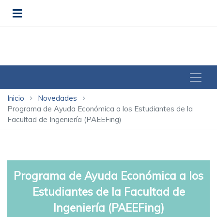
Inicio
Novedades
chevron_right
chevron_right
Programa de Ayuda Económica a los Estudiantes de la
Facultad de Ingeniería (PAEEFing)
Programa de Ayuda Económica a los
Estudiantes de la Facultad de
Ingeniería (PAEEFing)