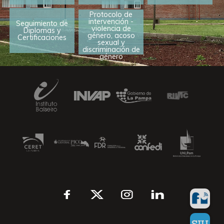
Protocolo de
intervención -
Seguimiento de
violencia de
Diplomas y
género, acoso
Certificaciones
sexual y
discriminación de
género