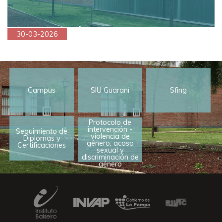
30-03-2026
Campus
SIU Guaraní
Sfing
Protocolo de
intervención -
Seguimiento de
violencia de
Diplomas y
género, acoso
Certificaciones
sexual y
discriminación de
género