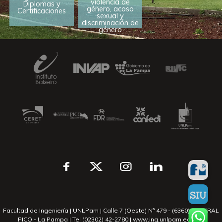
violencia de
Diplomas y
género, acoso
Certificaciones
sexual y
discriminación de
género
Facultad de Ingeniería | UNLPam | Calle 7 (Oeste) N° 479 - (6360) GENERAL
PICO - La Pampa | Tel (02302) 42-2780 | www.ing.unlpam.edu.ar |