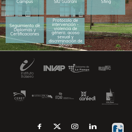
Campus
SIU Guaraní
Sfing
Protocolo de
intervención -
Seguimiento de
violencia de
Diplomas y
género, acoso
Certificaciones
sexual y
discriminación de
género