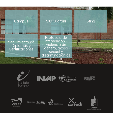
Campus
SIU Guaraní
Sfing
Protocolo de
intervención -
Seguimiento de
violencia de
Diplomas y
género, acoso
Certificaciones
sexual y
discriminación de
género