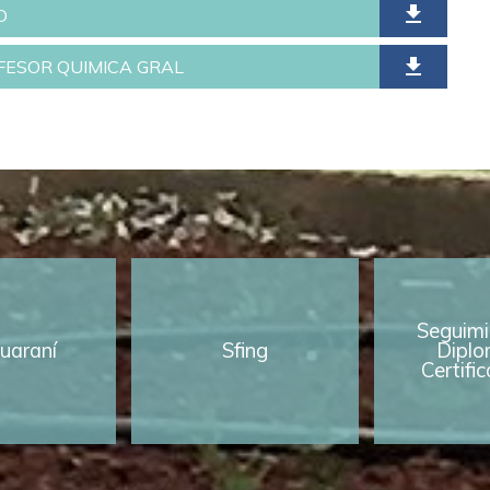
file_download
O
file_download
OFESOR QUIMICA GRAL
Seguimi
uaraní
Sfing
Diplo
Certifi