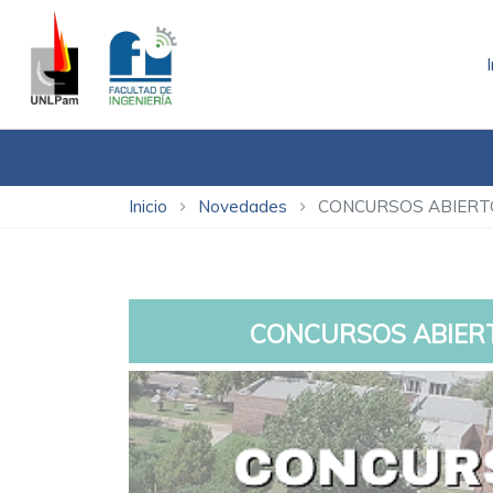
Inicio
Novedades
CONCURSOS ABIERT
chevron_right
chevron_right
CONCURSOS ABIER