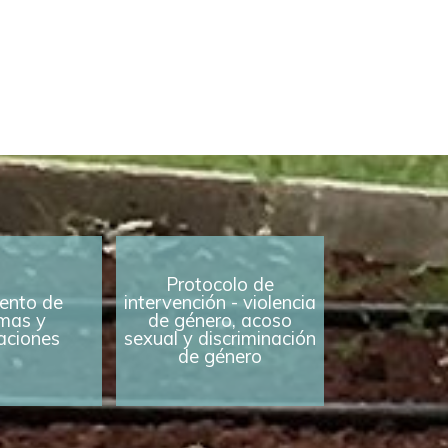
Protocolo de
ento de
intervención - violencia
mas y
de género, acoso
caciones
sexual y discriminación
de género