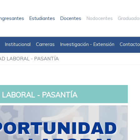
Ingresantes
Estudiantes
Docentes
Nodocentes
Graduado
Institucional
Carreras
Investigación - Extensión
Contacto
D LABORAL - PASANTÍA
LABORAL - PASANTÍA