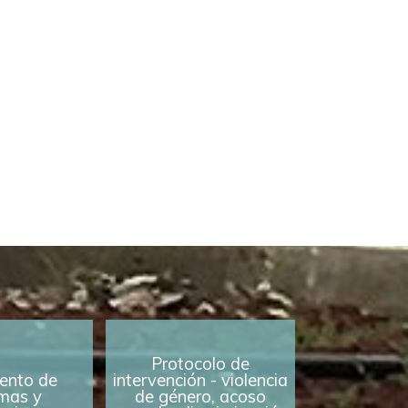
Protocolo de
ento de
intervención - violencia
mas y
de género, acoso