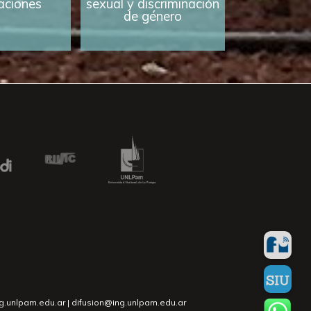
caciones
sexual y discriminación
de género
ng.unlpam.edu.ar | difusion@ing.unlpam.edu.ar