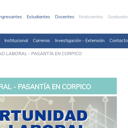
Ingresantes
Estudiantes
Docentes
Nodocentes
Graduado
Institucional
Carreras
Investigación - Extensión
Contacto
D LABORAL - PASANTÍA EN CORPICO
AL - PASANTÍA EN CORPICO