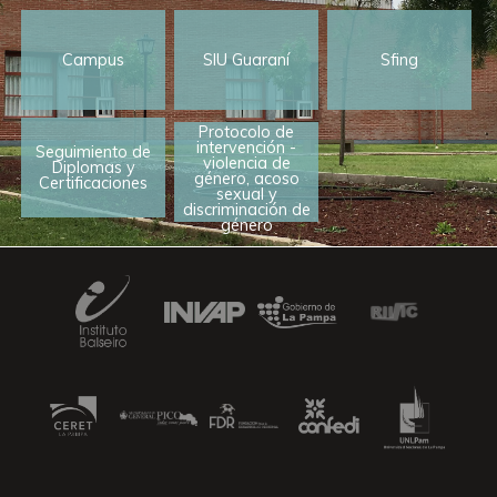
Campus
SIU Guaraní
Sfing
Protocolo de
intervención -
Seguimiento de
violencia de
Diplomas y
género, acoso
Certificaciones
sexual y
discriminación de
género