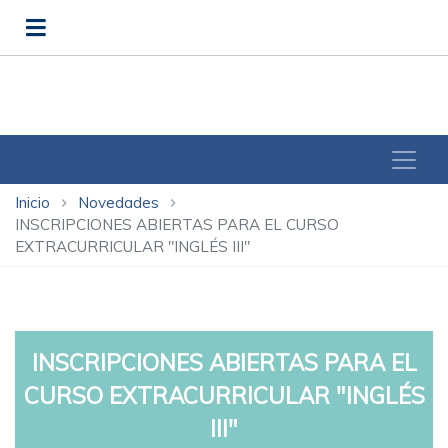
Inicio
Novedades
chevron_right
chevron_right
INSCRIPCIONES ABIERTAS PARA EL CURSO
EXTRACURRICULAR "INGLÉS III"
INSCRIPCIONES ABIERTAS PARA EL
CURSO EXTRACURRICULAR "INGLÉS
III"