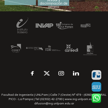
discriminación de
género
Facultad de Ingeniería | UNLPam | Calle 7 (Oeste) N° 479 - (6360) GENERAL
PICO - La Pampa | Tel (02302) 42-2780 | www.ing.unlpam.edu.ar |
difusion@ing.unlpam.edu.ar