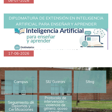
06-07-2026
DIPLOMATURA DE EXTENSIÓN EN INTELIGENCIA
ARTIFICIAL PARA ENSEÑAR Y APRENDER
17-06-2026
Campus
SIU Guaraní
Sfing
Protocolo de
intervención -
Seguimiento de
violencia de
Diplomas y
género, acoso
Certificaciones
sexual y