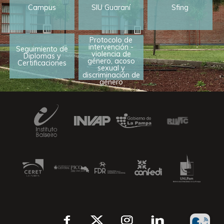
Campus
SIU Guaraní
Sfing
Protocolo de
intervención -
Seguimiento de
violencia de
Diplomas y
género, acoso
Certificaciones
sexual y
discriminación de
género