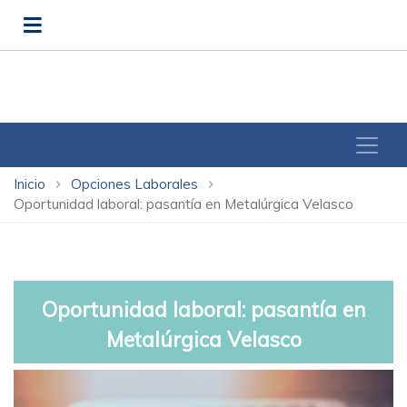
Inicio
Opciones Laborales
chevron_right
chevron_right
Oportunidad laboral: pasantía en Metalúrgica Velasco
Oportunidad laboral: pasantía en
Metalúrgica Velasco