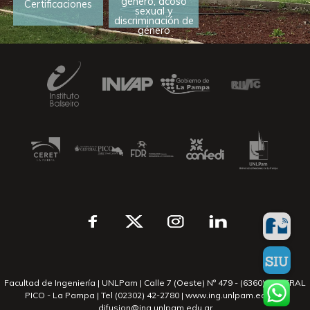
género, acoso
Certificaciones
sexual y
discriminación de
género
Facultad de Ingeniería | UNLPam | Calle 7 (Oeste) N° 479 - (6360) GENERAL
PICO - La Pampa | Tel (02302) 42-2780 | www.ing.unlpam.edu.ar |
difusion@ing.unlpam.edu.ar