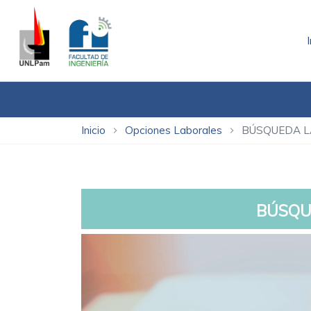
Inicio
Opciones Laborales
BÚSQUEDA 
chevron_right
chevron_right
BÚSQU