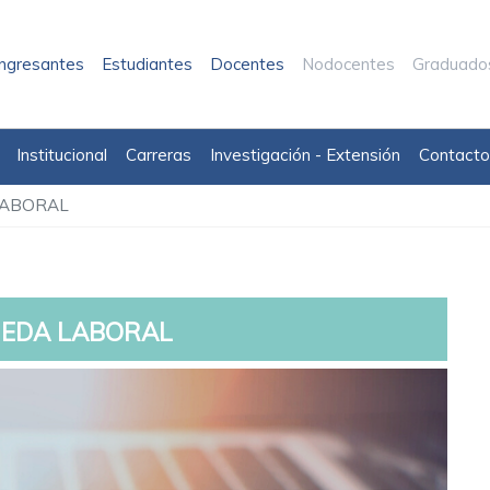
Ingresantes
Estudiantes
Docentes
Nodocentes
Graduado
Institucional
Carreras
Investigación - Extensión
Contacto
LABORAL
EDA LABORAL