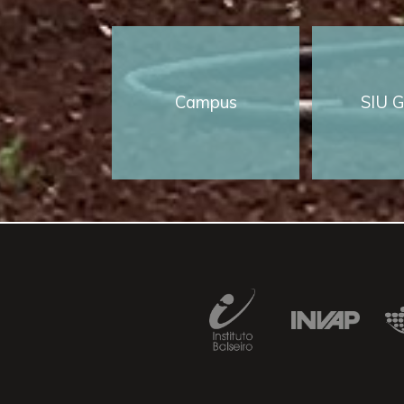
Campus
SIU G