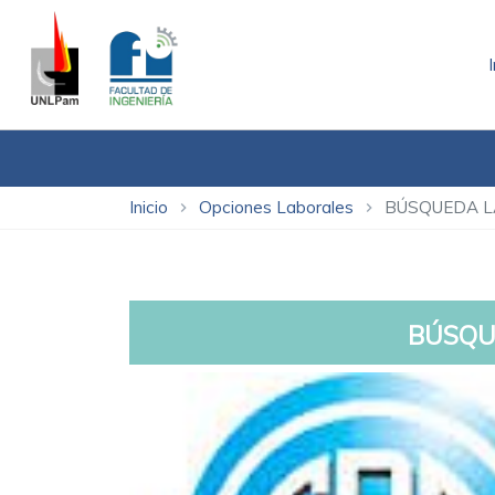
Inicio
Opciones Laborales
BÚSQUEDA 
chevron_right
chevron_right
BÚSQU