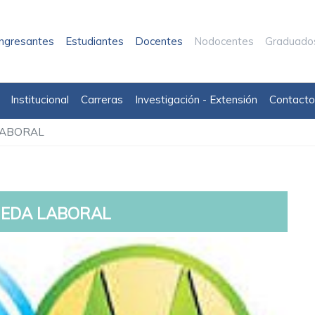
Ingresantes
Estudiantes
Docentes
Nodocentes
Graduado
Institucional
Carreras
Investigación - Extensión
Contacto
LABORAL
EDA LABORAL