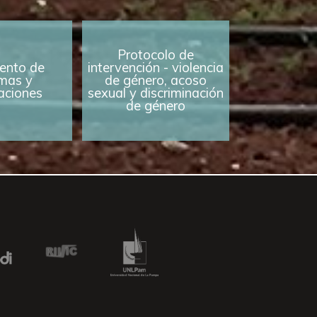
Protocolo de
ento de
intervención - violencia
mas y
de género, acoso
caciones
sexual y discriminación
de género