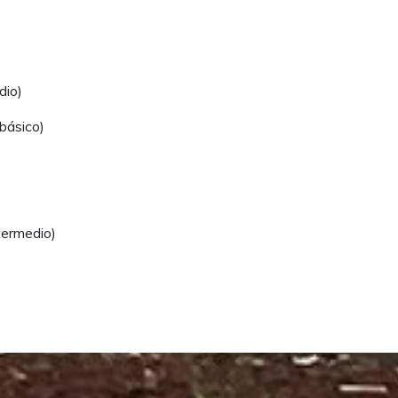
dio)
básico)
termedio)