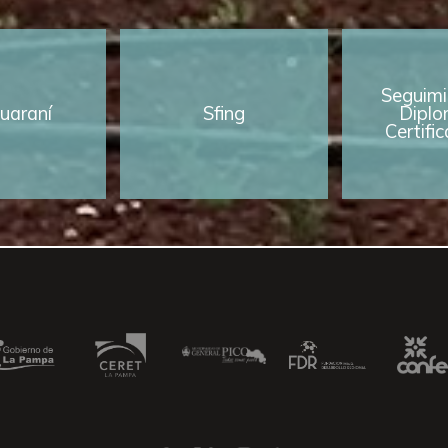
Seguimi
uaraní
Sfing
Diplo
Certifi