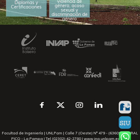
violencia de
Diplomas y
género, acoso
Certificaciones
sexual y
discriminación de
género
Facultad de Ingeniería | UNLPam | Calle 7 (Oeste) N° 479 - (6360) GENERAL
PICO - La Pampa | Tel (02302) 42-2780 | www.ing.unlpam.edu.ar |