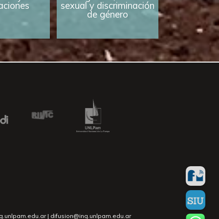
caciones
sexual y discriminación
de género
ng.unlpam.edu.ar | difusion@ing.unlpam.edu.ar