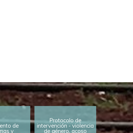
Protocolo de
ento de
intervención - violencia
mas y
de género, acoso