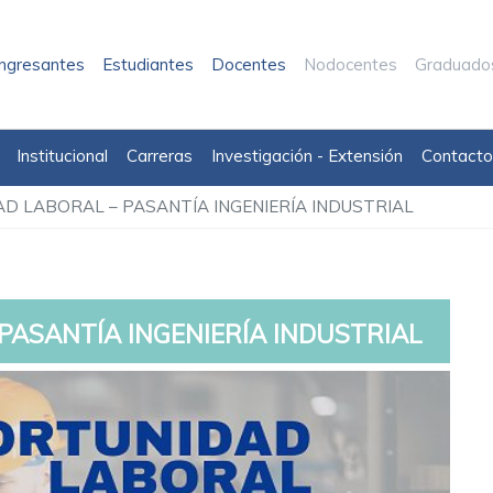
Ingresantes
Estudiantes
Docentes
Nodocentes
Graduado
Institucional
Carreras
Investigación - Extensión
Contacto
D LABORAL – PASANTÍA INGENIERÍA INDUSTRIAL
ASANTÍA INGENIERÍA INDUSTRIAL