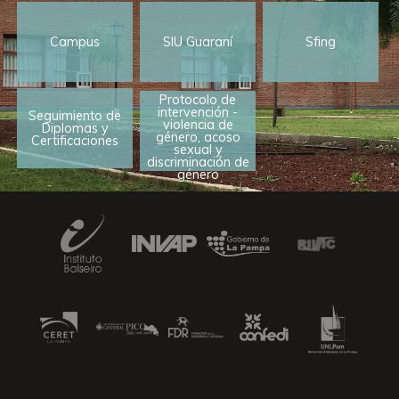
Campus
SIU Guaraní
Sfing
Protocolo de
intervención -
Seguimiento de
violencia de
Diplomas y
género, acoso
Certificaciones
sexual y
discriminación de
género