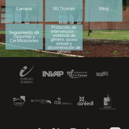
Campus
SIU Guaraní
Sfing
Protocolo de
intervención -
Seguimiento de
violencia de
Diplomas y
género, acoso
Certificaciones
sexual y
discriminación de
género