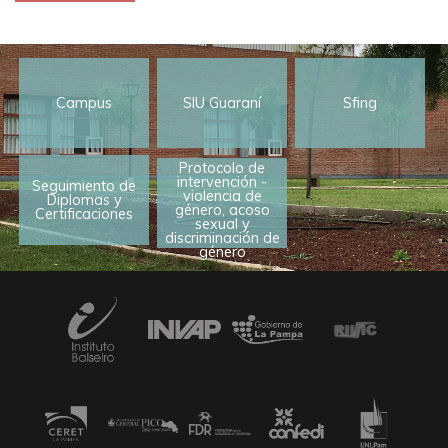
Campus
SIU Guaraní
Sfing
Protocolo de
intervención -
Seguimiento de
violencia de
Diplomas y
género, acoso
Certificaciones
sexual y
discriminación de
género