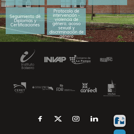
Protocolo de
intervención -
Seguimiento de
violencia de
Diplomas y
género, acoso
Certificaciones
sexual y
discriminación de
género