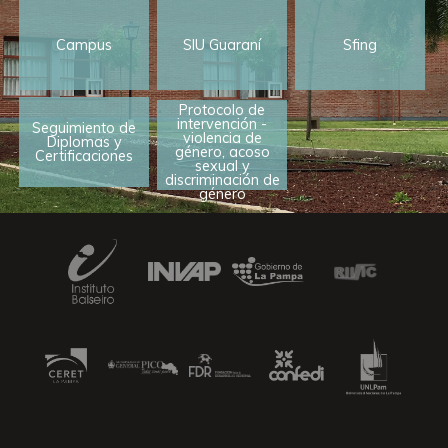
Campus
SIU Guaraní
Sfing
Protocolo de
intervención -
Seguimiento de
violencia de
Diplomas y
género, acoso
Certificaciones
sexual y
discriminación de
género