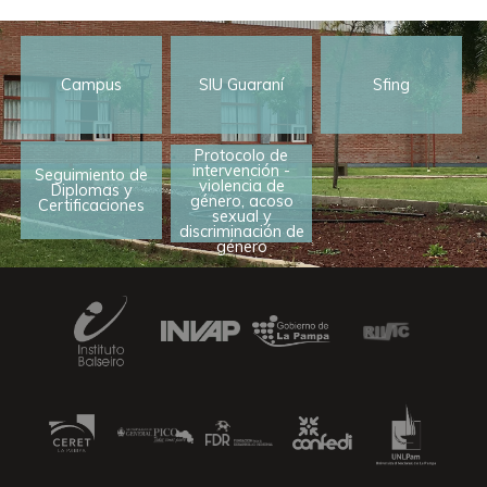
Campus
SIU Guaraní
Sfing
Protocolo de
intervención -
Seguimiento de
violencia de
Diplomas y
género, acoso
Certificaciones
sexual y
discriminación de
género